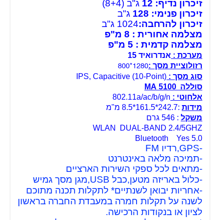
זיכרון נדיף: 12
ג"ב (8+4)
זיכרון פנימי: 128
ג"ב
זיכרון להרחבה:
1024 ג"ב
מצלמה אחורית : 8 מ"פ
מצלמה קדמית : 5 מ"פ
מערכת :
אנדרואיד 15
רזולוציית מסך :
1280*800
סוג מסך :
IPS, Capacitive (10-Point)
סוללה 5100 MA
אלחוטי :
802.11a/ac/b/g/n
מידות
:242.7*161.5*8.5 מ"מ
משקל
: 546 גרם
WLAN DUAL-BAND 2.4/5GHZ
Bluetooth Yes 5.0
-GPS,רדיו FM
-תמיכה מלאה באינטרנט
-מתאים לכל ספקי השירות הארציים
-כלול באריזה מטען,כבל USB,מגן מסך גמיש
-אחריות יבואן לשנתיים* לתקלות תכנה מתוכם
לשנה על תקלות חמרה במעבדת החברה בראשון
לציון או בנקודות הרכישה.