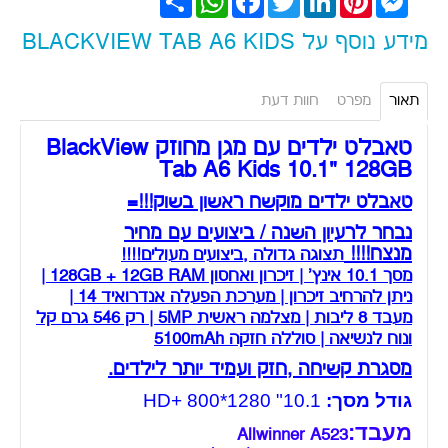
מידע נוסף על BLACKVIEW TAB A6 KIDS
תאור
מפרט
חוות דעת
טאבלט ילדים עם מגן מחוזק BlackView
Tab A6 Kids 10.1" 128GB
טאבלט ילדים מוקשח ראשון בשוק!!!=
נבחר לרעיון השנה / ביצועים עם מחיר
מנצח!!!!
תצוגה גדולה ,ביצועים מעולים!!!!
מסך 10.1 אינץ' | זיכרון ואחסון 128GB + 12GB RAM |
ניתן להרחיב זיכרון | מערכת הפעלה אנדרואיד 14 |
מעבד 8 ליבות | מצלמה ראשית 5MP | רק 546 גרם קל
ונוח לנשיאה | סוללה חזקה 5100mAh
מסגרת קשיחה ,חזק ועמיד יותר לילדים.
גודל מסך:
10.1" HD+ 800*1280
מעבד:
Allwinner A523