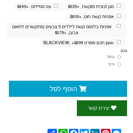
מגן זכוכית מוקשח
, +₪39
עט סטיילוס
, +₪49
אוזניות קשת חוט
, +₪59
אוזניות בלוטוט קשת לילדים 5 צבעים (מתקשרים לתאום
צבע)
, +₪79
שעון חכם ספורט BLACKVIEW
, +₪99
צבע:
כחול
ורוד
הוסף לסל
יצירת קשר
Messenger
Pinterest
LinkedIn
Twitter
Facebook
WhatsApp
שתף