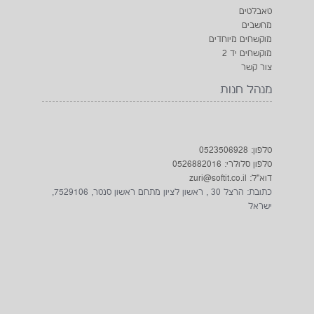
טאבלטים
מחשבים
מוקשחים מיוחדים
מוקשחים יד 2
צור קשר
מנהל חנות
טלפון: 0523506928
טלפון סלולרי: 0526882016
דוא"ל: zuri@softit.co.il
כתובת: הרצל 30 , ראשון לציון מתחם ראשון סנטר, 7529106,
ישראל