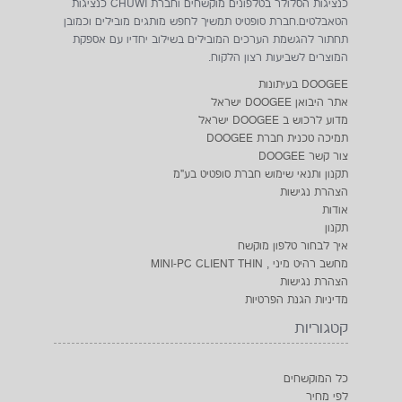
כנציגות הסלולר בטלפונים מוקשחים וחברת CHUWI כנציגות
הטאבלטים.חברת סופטיט תמשיך לחפש מותגים מובילים וכמובן
תחתור להגשמת הערכים המובילים בשילוב יחדיו עם אספקת
המוצרים לשביעות רצון הלקוח.
DOOGEE בעיתונות
אתר היבואן DOOGEE ישראל
מדוע לרכוש ב DOOGEE ישראל
תמיכה טכנית חברת DOOGEE
צור קשר DOOGEE
תקנון ותנאי שימוש חברת סופטיט בע"מ
הצהרת נגישות
אודות
תקנון
איך לבחור טלפון מוקשח
מחשב רהיט מיני , MINI-PC CLIENT THIN
הצהרת נגישות
מדיניות הגנת הפרטיות
קטגוריות
כל המוקשחים
לפי מחיר