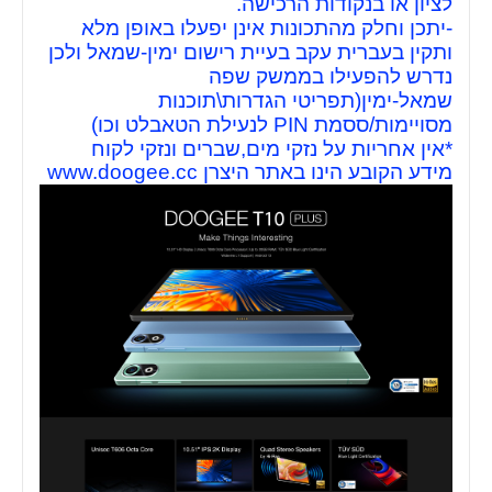
לציון או בנקודות הרכישה.
-יתכן וחלק מהתכונות אינן יפעלו באופן מלא
ותקין בעברית עקב בעיית רישום ימין-שמאל ולכן
נדרש להפעילו בממשק שפה
שמאל-ימין(תפריטי הגדרות\תוכנות
מסויימות/ססמת PIN לנעילת הטאבלט וכו)
*אין אחריות על נזקי מים,שברים ונזקי לקוח
מידע הקובע הינו באתר היצרן www.doogee.cc