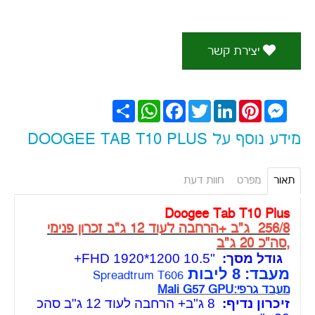
יצירת קשר
Messenger
Pinterest
LinkedIn
Twitter
Facebook
WhatsApp
שתף
מידע נוסף על DOOGEE TAB T10 PLUS
תאור
מפרט
חוות דעת
Doogee Tab T10 Plus
256/8 ג"ב +הרחבה לעוד 12 ג"ב זכרון פנימי
,סה"כ 20 ג"ב
גודל מסך:
10.5"
1200*1920 FHD+
מעבד: 8 ליבות
Spreadtrum T606
מעבד גרפי:Mali G57 GPU
זיכרון נדיף:
8
ג"ב+ הרחבה לעוד 12 ג"ב סהכ