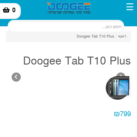
☰
0
-
ראשי
/
Doogee Tab T10 Plus
Doogee Tab T10 Plus
₪799