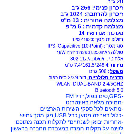
20 ג"ב
זיכרון פנימי: 256
ג"ב
זיכרון להרחבה:
1024 ג"ב
מצלמה אחורית : 13 מ"פ
מצלמה קדמית : 5 מ"פ
מערכת :
אנדרואיד 14
רזולוציית מסך :
1920*1200
סוג מסך :
IPS, Capacitive (10-Point)
סוללה
8250mAh טעינה מהירה 18W
אלחוטי :
802.11a/ac/b/g/n
מידות
:248.4*161.5*7.4 ס"מ
משקל
: 508 גרם
תדרים סלולריים:
דור 2/3/4 סים כפול
WLAN DUAL-BAND 2.4/5GHZ
Bluetooth 5.0
-GPS,סים כפול,רדיו FM
-תמיכה מלאה באינטרנט
-מתאים לכל ספקי השירות הארציים
-כלול באריזה מטען,כבל USB,מגן מסך גמיש
-אחריות יבואן לשנתיים* לתקלות תכנה מתוכם
לשנה על תקלות חמרה במעבדת החברה בראשון