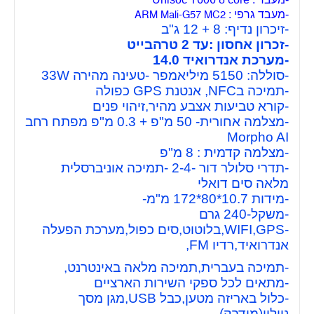
-מעבד גרפי :
ARM Mali-G57 MC2
-זיכרון נדיף: 8 + 12 ג"ב
-זכרון אחסון :עד 2 טרהבייט
-מערכת אנדרואיד 14.0
-סוללה: 5150 מיליאמפר -טעינה מהירה 33W
-תמיכה בNFC, אנטנת GPS כפולה
-קורא טביעות אצבע מהיר,זיהוי פנים
-מצלמה אחורית- 50 מ"פ + 0.3 מ"פ מפתח רחב
Morpho AI
-מצלמה קדמית : 8 מ"פ
-תדרי סלולר דור -2-4 -תמיכה אוניברסלית
מלאה סים דואלי
-מידות 10.7*80*172
מ"מ-
-משקל-240 גרם
-WIFI,GPS,בלוטוט,סים כפול,מערכת הפעלה
אנדרואיד,רדיו FM,
-תמיכה בעברית,תמיכה מלאה באינטרנט,
-מתאים לכל ספקי השירות הארציים
-כלול באריזה מטען,כבל USB,מגן מסך
ניילון(מודבק)