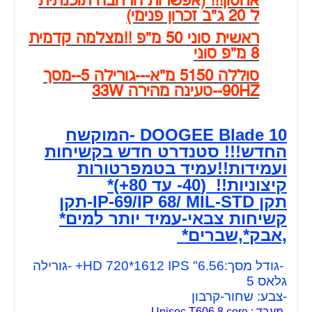
אחסון!!! (אפשרות הרחבה תוכנתית
ל 20 ג"ב זכרון פנימי)
ראשית סוני 50 מ"פ !!מצלמה קדמית
8 מ"פ סוני
סוללה 5150 מ"א---גורילה 5--מסך
90HZ--טעינה מהירה 33W
DOOGEE Blade 10 -המוקשח
החדש!!! סטנדרט חדש בקשיחות
ועמידות!!עמיד בטמפרטורות
קיצוניות!! (40- עד 80+)*
תקן IP-69/IP 68/ MIL-STD-תקן
קשיחות צבאי-עמיד יותר למים*
,אבק*,שברים*
-גודל מסך:6.56" HD 720*1612 IPS+ -גורילה
גלאס 5
-צבע: שחור-קרבון
-מעבד : Unisoc T606 8 core