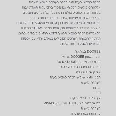
חברת סופטיט בע"מ הנה חברה העוסקת בייבוא מוצרים
אלקטרוניים לשוק המקומי עם מיקוד ביחס עלות תועלת גבוה
במיוחד.חברת סופטיט בע"מ חרטה על דגלה ערכים מובילים
הכוללים אחריות,אמינות ,שירות ותמיכה ברמה גבוהה.
חברת סופטיט מלווה מותגים כגון DOOGEE BLACKVIEW AGM
כנציגות הסלולר בטלפונים מוקשחים וחברת CHUWI כנציגות
הטאבלטים.חברת סופטיט תמשיך לחפש מותגים מובילים וכמובן
תחתור להגשמת הערכים המובילים בשילוב יחדיו עם אספקת
המוצרים לשביעות רצון הלקוח.
DOOGEE בעיתונות
אתר היבואן DOOGEE ישראל
מדוע לרכוש ב DOOGEE ישראל
תמיכה טכנית חברת DOOGEE
צור קשר DOOGEE
תקנון ותנאי שימוש חברת סופטיט בע"מ
הצהרת נגישות
אודות
תקנון
איך לבחור טלפון מוקשח
מחשב רהיט מיני , MINI-PC CLIENT THIN
הצהרת נגישות
מדיניות הגנת הפרטיות