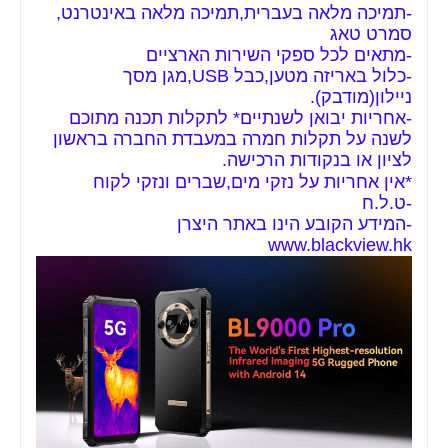
-תמיכה מלאה בעברית,תמיכה מלאה באינטרנט,
סמרט טאג
-מתאים לכל ספקי השירות הארציים
-כלול באריזה מטען,כבל USB,מגן מסך
ניילון(מודבק).
-אחריות יבואן לשנתיים* לתקלות תכנה מתוכם
לשנה על תקלות חמרה במעבדת החברה בראשון
לציון או בנקודות הרכישה.
*אין אחריות על נזקי מים,שברים ונזקי לקוח
-ט.ל.ח
-המידע הקובע הינו באתר היצרן
www.blackview.hk