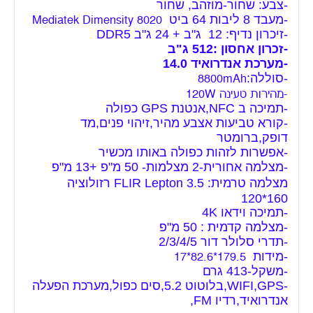
-צבע: שחור-מוזהב, שחור
-מעבד 8 ליבות 64 ביט
Mediatek Dimensity 8020
-זיכרון נדיף: 12 ג"ב + 24 ג"ב DDR5
-זכרון אחסון :512 ג"ב
-מערכת אנדרואיד 14.0
-סוללה:
8800mAh
-מהירות טעינה 120W
-תמיכה ב NFC,אנטנת GPS כפולה
-קורא טביעות אצבע מהיר,זיהוי פנים,מד
דופק,ברומטר
-אפשרות לזהות כפולה באותו מכשיר
-מצלמה אחורית-2 מצלמות- 50 מ"פ +13 מ"פ
מצלמה טרמית: FLIR Lepton 3.5 רזולוציה
160*120
-תמיכה וידאו 4K
-מצלמה קדמית : 50 מ"פ
-תדרי סלולר דור 2/3/4/5
-מידות
179.5*82.6*17
-משקל-413 גרם
-WIFI,GPS,בלוטוט 5.2,סים כפול,מערכת הפעלה
אנדרואיד,רדיו FM,