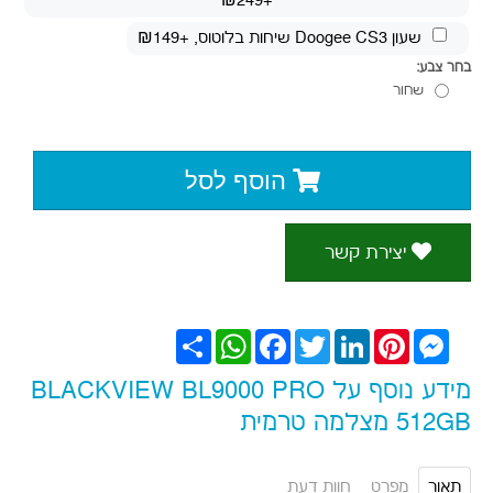
+₪249
שעון Doogee CS3 שיחות בלוטוס
, +₪149
בחר צבע:
שחור
הוסף לסל
יצירת קשר
Messenger
Pinterest
LinkedIn
Twitter
Facebook
WhatsApp
שתף
מידע נוסף על BLACKVIEW BL9000 PRO
512GB מצלמה טרמית
תאור
מפרט
חוות דעת