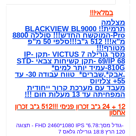
במלאי!!!
מצלמה
תרמית!! BLACKVIEW BL9000
Pro-המוקשח החדש!!! סוללה 8800
מ"א!!! 512 ג"ב!!!סלפי 50 מ"פ
מטורף!!!
מסך גורילה 7 VICTUS -תקן IP-
69/IP 68 -תקן קשיחות צבאי STD-
810G-עמיד יותר למים*
,אבק*,שברים* טווח עבודה 30- עד
55+ צלזיוס
מעבד עם מערכת קרור ייחודית
המפחיתה עד 13 מעלות חום !!!
12 + 24 ג"ב זכרון פנימי !!!512 ג"ב זכרון
אחסון
-גודל מסך:6.78" FHD 2460*1080 IPS - תצוגה
120 הרץ 18:8 גורילה גלאס 7