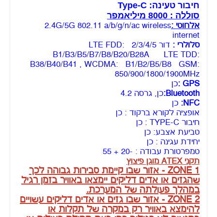
במהלך פעולתה של המערכת.
ZONE 2 - אזור שבו גזים או אדים דליקים עשויים
להימצא באוויר רק במקרה של תקלות או
בתנאים לא רגילים כמו בעת תחילת פעילות או
בעת תקלה במערכת.
Ex - מאושר לשימוש באטמוספרות נפיצות
כמפרט
ib -בטיחות הצתה מספיק לאזור 1 ו2
IIC - ניתן לעבוד באיזור שיש בו אצטילן ומימן
T4 - ניתן לעבוד בטמפרטורה מקסימלית של 135
צלזיוס
IP68 - עמיד בפני מים ואבק
GB - תקן שעוזר לוודא שהמכשירים לא יגרמו
להצתה או לפיצוץ על ידי מנגנוני הגנה
שמפחיתים את הסיכון.
שחור
צבעים:
כלול בערכה : יחידת אחיזה אחורית, כבל, מטען
משקל : 430 גרם
אחריות יבואן לשנתיים לתקלות תכנה ושנה
לחומרה+תמיכה ותיקון במעבדת החברה בראשון
לציון או בנקודות הרכישה.
*!!אין אחריות לנזקי מים\שברים\אבק!!