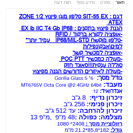
מצלמה: כפולה :
48 מ"פ ,מ"פ 13
רזולוציית מסך :
2408* 1080
גודל:
182*85.8*21.2 מ"מ
חיבור טעינה: Type-C
סוללה : 8000 מיליאמפר
אלחוטי :
2.4G/5G 802.11 a/b/g/n/ac wireless
internet
סלולרי :
דור 2/3/4/5 LTE FDD:
B1/B3/B5/B7/B8/B20/B28A LTE TDD:
B38/B40/B41 , WCDMA: B1/B2/B5/B8 GSM:
850/900/1800/1900MHz
GPS :
כן
Bluetooth:
כן, גרסה 4.2
NFC:
כן
אופציה לקורא ברקוד : כן
חיבור TYPE-C : כן
טביעת אצבע: כן
יחידת עגינה : כן
טמפרטורת עבודה : -20 + 55
תקני ATEX מוגן פיצוץ
ZONE 1 - אזור שבו קיימת סבירות גבוהה לכך
שהגזים או אדים דליקים יימצאו באוויר בזמן רגיל