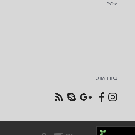
1net חנות אינטרנטית
2026
© כל הזכויות שמורות על ידי
אתר היבואן DOOGEE BLACKVIEW CHUWI
AGM טלפונים מוקשחים