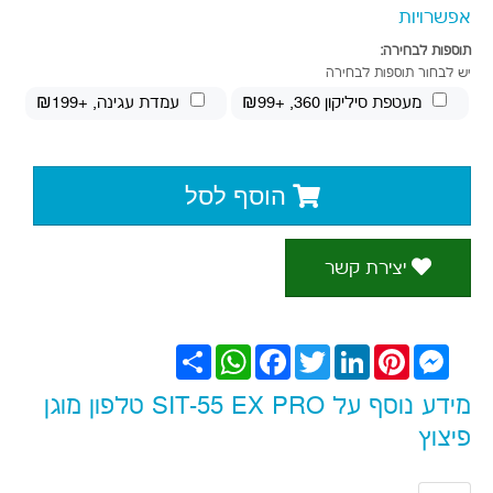
פיצוץ
תאור
מפרט
מידע נוסף
חוות דעת
דגם : SIT-55 EX טלפון מוגן
פיצוץ ZONE 1/2
ATEX
הגנת פיצוץ בתקנים : EX
ib IIC T4 Gb IP68
-אופציה לקורא ברקוד / RFID
-טלפון מוקשח IP68/MIL-STD עמיד יותר*
למים\אבק\נפילות
-אופציה למכשיר קשר
-מעולה כמכשיר POC PTT
סוללה ענקית!!!סאונד חזק
-מעולה לאיזורים הדורשים הגנה מפיצוץ
גודל מסך:
6" Gorilla Glass 5
מעבד:
MT6765V Octa Core @2.4GHz 64bit
אנדרואיד:
12
זיכרון נדיף:
8
ג"ב
זיכרון פנימי:
256 ג"ב
זיכרון להרחבה:
עד 512 ג"ב