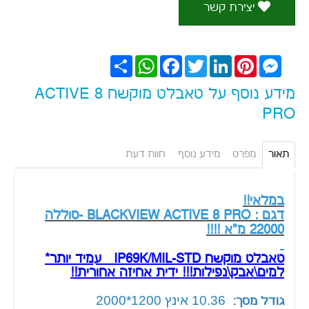
יצירת קשר
Messenger
Pinterest
LinkedIn
Twitter
Facebook
WhatsApp
שתף
מידע נוסף על טאבלט מוקשח ACTIVE 8
PRO
תאור
מפרט
מידע נוסף
חוות דעת
במלאי!!
דגם : BLACKVIEW ACTIVE 8 PRO -סוללה
22000 מ"א !!!!
טאבלט מוקשח IP69K/MIL-STD עמיד יותר*
למים\אבק\נפילות!!! ידית אחיזה אחורית!!
10.36
אינץ 1200*2000
גודל מסך: