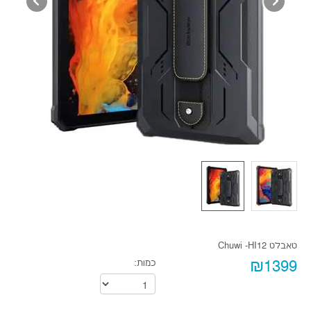
טאבלט Chuwi -HI12
₪1399
כמות: