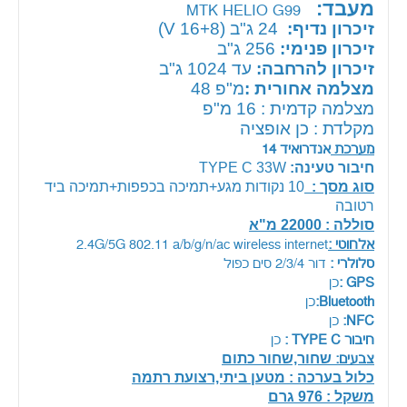
מעבד:
MTK HELIO G99
זיכרון נדיף:
24
ג"ב (16+8 V)
זיכרון פנימי:
256 ג"ב
זיכרון להרחבה:
עד 1024 ג"ב
מצלמה אחורית :
מ"פ 48
מצלמה קדמית : 16 מ"פ
מקלדת : כן אופציה
מערכת
אנדרואיד 14
חיבור טעינה:
TYPE C 33W
סוג מסך :
10 נקודות מגע+תמיכה בכפפות+תמיכה ביד
רטובה
סוללה : 22000 מ"א
אלחוטי :
2.4G/5G 802.11 a/b/g/n/ac wireless internet
סלולרי :
דור 2/3/4 סים כפול
GPS :
כן
Bluetooth:
כן
NFC:
כן
חיבור TYPE C :
כן
שחור,שחור כתום
צבעים:
כלול בערכה : מטען ביתי,רצועת רתמה
משקל : 976 גרם