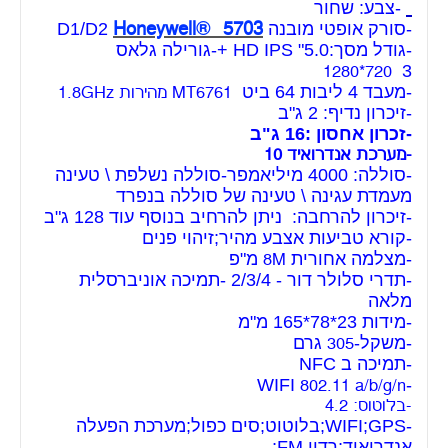
-צבע: שחור
Honeywell® 5703
-סורק אופטי מובנה D1/D2
-גודל מסך:5.0" HD IPS +-גורילה גלאס
3
720*1280
-מעבד 4 ליבות 64 ביט
MT6761 מהירות 1.8GHz
-זיכרון נדיף: 2 ג"ב
-זכרון אחסון :16 ג"ב
-מערכת אנדרואיד 10
-סוללה: 4000 מיליאמפר-סוללה נשלפת \ טעינה
מעמדת עגינה \ טעינה של סוללה בנפרד
-זיכרון להרחבה: ניתן להרחיב בנוסף עוד 128 ג"ב
-קורא טביעות אצבע מהיר;זיהוי פנים
-מצלמה אחורית
מ"פ
8M
-תדרי סלולר דור - 2/3/4 -תמיכה אוניברסלית
מלאה
-מידות 23*78*165 מ"מ
-משקל-
גרם
305
-תמיכה ב NFC
-WIFI
802.11 a/b/g/n
-בלוטוס: 4.2
-WIFI;GPS;בלוטוט;סים כפול;מערכת הפעלה
אנדרואיד;רדיו FM;