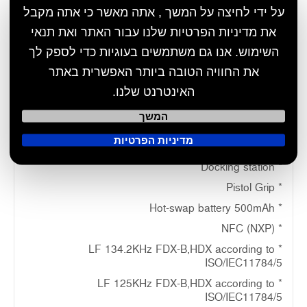
Music/video
: video decoding 3gp/H.265/MPEG4
על ידי לחיצה על המשך , אתה מאשר כי אתה מקבל
Battery
: 3900mAh
את מדיניות הפרטיות שלנו עבור האתר ואת תנאי
USB port
: Type-C
השימוש. אנו גם משתמשים בעוגיות כדי לספק לך
את החוויה הטובה ביותר האפשרית באתר
T-flash
: MAX support 64GB
האינטרנט שלנו.
Products size
: 165x78x23mm
Accessories
: Adaptor, user manual, type-C
המשך
מדיניות הפרטיות
Optional
* Docking station
* Pistol Grip
* Hot-swap battery 500mAh
* NFC (NXP)
* LF 134.2KHz FDX-B,HDX according to
ISO/IEC11784/5
* LF 125KHz FDX-B,HDX according to
ISO/IEC11784/5