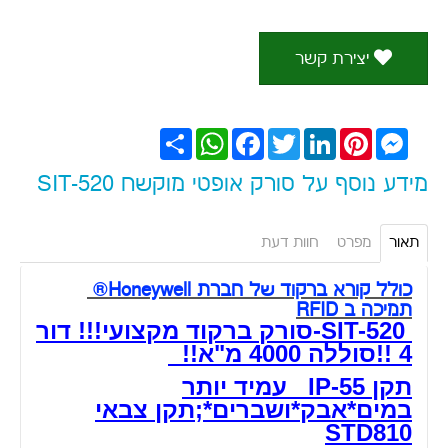
יצירת קשר
Messenger
Pinterest
LinkedIn
Twitter
Facebook
WhatsApp
שתף
מידע נוסף על סורק אופטי מוקשח SIT-520
תאור
מפרט
חוות דעת
כולל קורא ברקוד של חברת Honeywell®
תמיכה ב RFID
SIT-520-סורק ברקוד מקצועי!!! דור
4 !!סוללה 4000 מ"א!!
תקן IP-55 עמיד יותר
במים*אבק*ושברים*;תקן צבאי
STD810