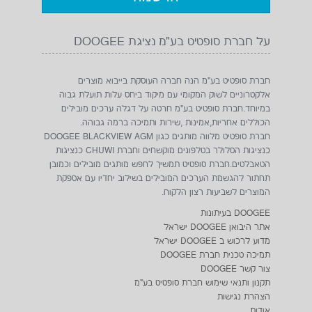
על חברת סופטיט בע"מ נציגת DOOGEE
חברת סופטיט בע"מ הנה חברה העוסקת בייבוא מוצרים
אלקטרוניים לשוק המקומי עם מיקוד ביחס עלות תועלת גבוה
במיוחד.חברת סופטיט בע"מ חרטה על דגלה ערכים מובילים
הכוללים אחריות,אמינות ,שירות ותמיכה ברמה גבוהה.
חברת סופטיט מלווה מותגים כגון DOOGEE BLACKVIEW AGM
כנציגות הסלולר בטלפונים מוקשחים וחברת CHUWI כנציגות
הטאבלטים.חברת סופטיט תמשיך לחפש מותגים מובילים וכמובן
תחתור להגשמת הערכים המובילים בשילוב יחדיו עם אספקת
המוצרים לשביעות רצון הלקוח.
DOOGEE בעיתונות
אתר היבואן DOOGEE ישראל
מדוע לרכוש ב DOOGEE ישראל
תמיכה טכנית חברת DOOGEE
צור קשר DOOGEE
תקנון ותנאי שימוש חברת סופטיט בע"מ
הצהרת נגישות
אודות