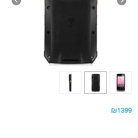
₪1399