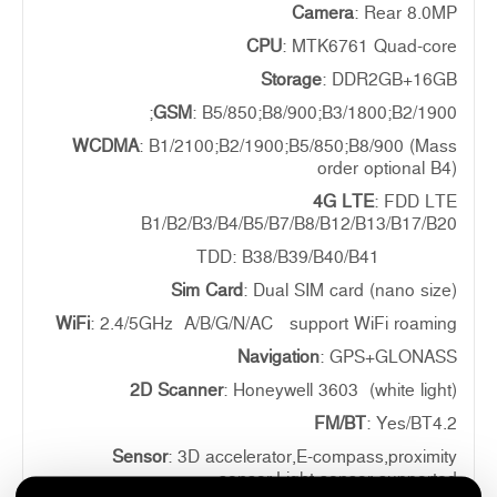
Camera
: Rear 8.0MP
CPU
: MTK6761 Quad-core
Storage
: DDR2GB+16GB
GSM
: B5/850;B8/900;B3/1800;B2/1900;
WCDMA
: B1/2100;B2/1900;B5/850;B8/900 (Mass
order optional B4)
4G LTE
: FDD LTE
B1/B2/B3/B4/B5/B7/B8/B12/B13/B17/B20
TDD: B38/B39/B40/B41
Sim Card
: Dual SIM card (nano size)
WiFi
: 2.4/5GHz A/B/G/N/AC support WiFi roaming
Navigation
: GPS+GLONASS
2D Scanner
: Honeywell 3603 (white light)
FM/BT
: Yes/BT4.2
Sensor
: 3D accelerator,E-compass,proximity
sensor,Light sensor supported