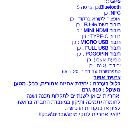
GPS :
כן
Bluetooth:
כן, גרסה 5
NFC:
כן
אופציה לקורא ברקוד : כן
חיבור רשת RJ-45
: כן
חיבור MINI HDMI
: כן
חיבור TYPE-C : כן
חיבור MICRO USB :
כן
חיבור FULL USB :
כן
חיבור POGOPIN :
כן
טביעת אצבע: כן
יחידת עגינה : כן
טמפרטורת עבודה : -20 + 55
אפור
צבעים:
כלול בערכה : יחידת אחיזה אחורית, כבל, מטען
משקל : 810 גרם
אחריות יבואן לשנתיים לתקלות תכנה ושנה
לחומרה+תמיכה ותיקון במעבדת החברה בראשון
לציון או בנקודות הרכישה.
*!!אין אחריות לנזקי מים\שברים\אבק!!