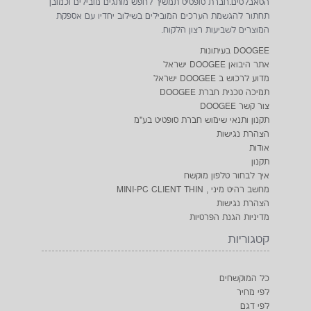
הטאבלטים.חברת סופטיט תמשיך לחפש מותגים מובילים וכמובן
תחתור להגשמת הערכים המובילים בשילוב יחדיו עם אספקת
המוצרים לשביעות רצון הלקוח.
DOOGEE בעיתונות
אתר היבואן DOOGEE ישראל
מדוע לרכוש ב DOOGEE ישראל
תמיכה טכנית חברת DOOGEE
צור קשר DOOGEE
תקנון ותנאי שימוש חברת סופטיט בע"מ
הצהרת נגישות
אודות
תקנון
איך לבחור טלפון מוקשח
מחשב רהיט מיני , MINI-PC CLIENT THIN
הצהרת נגישות
מדיניות הגנת הפרטיות
קטגוריות
כל המוקשחים
לפי מחיר
לפי דגם