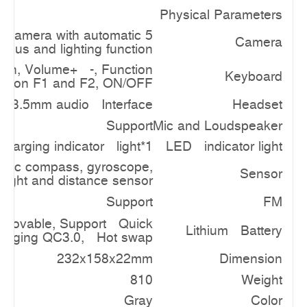
Physical Parameters
r camera with automatic
Camera
focus and lighting function
rn, Volume+ -, Function
Keyboard
utton F1 and F2, ON/OFF
3.5mm audio Interface
Headset
Support
Mic and Loudspeaker
,Charging indicator light*1
LED indicator light
ronic compass, gyroscope,
Sensor
 light and distance sensor
Support
FM
ovable, Support Quick
Lithium Battery
harging QC3.0, Hot swap
232x158x22mm
Dimension
810
Weight
Gray
Color