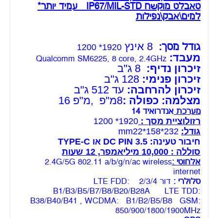
טאבלט מוקשח IP67/MIL-STD עמיד יותר*
למים\אבק\נפילות
8
אינץ
גודל מסך:
1920* 1200
מעבד:
Qualcomm SM6225, 8 core, 2.4GHz
זיכרון נדיף:
8
ג"ב
זיכרון פנימי:
128 ג"ב
זיכרון להרחבה:
עד 512 ג"ב
מצלמה: כפולה :
8מ"פ ,מ"פ 16
מערכת
אנדרואיד 14
רזולוציית מסך :
1920* 1200
גודל:
232*158*mm22
חיבור טעינה: 3.5 DC PIN או TYPE-C
סוללה : 10,000 מיליאמפר, 12 שעות
אלחוטי :
2.4G/5G 802.11 a/b/g/n/ac wireless
internet
סלולרי :
דור 2/3/4 LTE FDD:
B1/B3/B5/B7/B8/B20/B28A LTE TDD:
B38/B40/B41 , WCDMA: B1/B2/B5/B8 GSM:
850/900/1800/1900MHz