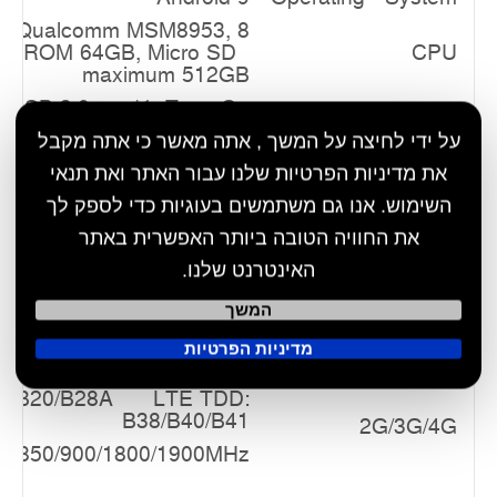
Qualcomm MSM8953, 8
GB ROM 64GB, Micro SD
CPU
maximum 512GB
, USB 3.0 port*1, Type C
 port*1, Docking Station
על ידי לחיצה על המשך , אתה מאשר כי אתה מקבל
rd slot*2, SD card slot*1,
I/O port
את מדיניות הפרטיות שלנו עבור האתר ואת תנאי
meet 100M network port,
השימוש. אנו גם משתמשים בעוגיות כדי לספק לך
 OTG extend RS232 serial
rt/ U-disk/Mouse/Keyboard)
את החוויה הטובה ביותר האפשרית באתר
Wireless Communication
האינטרנט שלנו.
4.2，distance 10m
Bluetooth
המשך
rt GPS, BDS, GLONASS
GPS
מדיניות הפרטיות
c, 2.4G and 5G dual band
WIFI
/B8/B20/B28A LTE TDD:
B38/B40/B41
2G/3G/4G
 850/900/1800/1900MHz