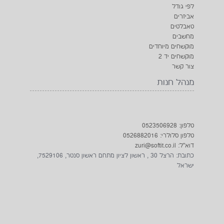
לפי גודל
אביזרים
טאבלטים
מחשבים
מוקשחים מיוחדים
מוקשחים יד 2
צור קשר
מנהל חנות
טלפון: 0523506928
טלפון סלולרי: 0526882016
דוא"ל: zuri@softit.co.il
כתובת: הרצל 30 , ראשון לציון מתחם ראשון סנטר, 7529106,
ישראל