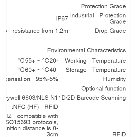
Protection Grade
Industrial Protection
IP67
Grade
rop resistance from 1.2m
Drop Grade
Environmental Characteristics
-20℃ ~ +55℃
Working Temperature
-40℃ ~ +60℃
Storage Temperature
5%-95% relative humidity; no condensation
Humidity
Optional function
oneywell 6603/NLS N1
1D/2D Barcode Scanning
NFC (HF) RFID:
6MHZ compatible with
 ISO15693 protocols,
gnition distance is 0-
3cm.
RFID