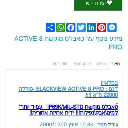
יצירת קשר
Messenger
Pinterest
LinkedIn
Twitter
Facebook
WhatsApp
שתף
מידע נוסף על טאבלט מוקשח ACTIVE 8
PRO
תאור
מפרט
מידע נוסף
חוות דעת
במלאי!!
דגם : BLACKVIEW ACTIVE 8 PRO -סוללה
22000 מ"א !!!!
טאבלט מוקשח IP69K/MIL-STD עמיד יותר*
למים\אבק\נפילות!!! ידית אחיזה אחורית!!
10.36
אינץ 1200*2000
גודל מסך: