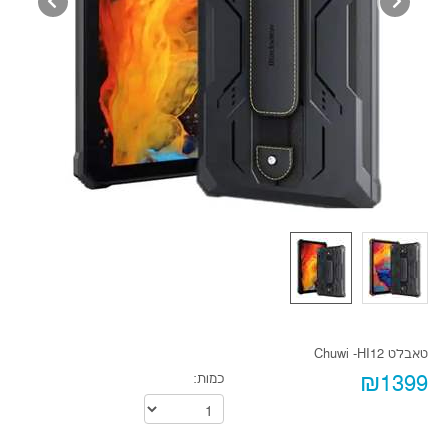
טאבלט Chuwi -HI12
₪1399
כמות: