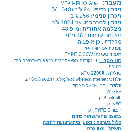
מעבד:
MTK HELIO G99
זיכרון נדיף:
24
ג"ב (16+8 V)
זיכרון פנימי:
256 ג"ב
זיכרון להרחבה:
עד 1024 ג"ב
מצלמה אחורית :
מ"פ 48
מצלמה קדמית : 16 מ"פ
מקלדת : כן אופציה
מערכת
אנדרואיד 14
חיבור טעינה:
TYPE C 33W
סוג מסך :
10 נקודות מגע+תמיכה בכפפות+תמיכה ביד
רטובה
סוללה : 22000 מ"א
אלחוטי :
2.4G/5G 802.11 a/b/g/n/ac wireless internet
סלולרי :
דור 2/3/4 סים כפול
GPS :
כן
Bluetooth:
כן
NFC:
כן
חיבור TYPE C :
כן
שחור,שחור כתום
צבעים:
כלול בערכה : מטען ביתי,רצועת רתמה
משקל : 976 גרם