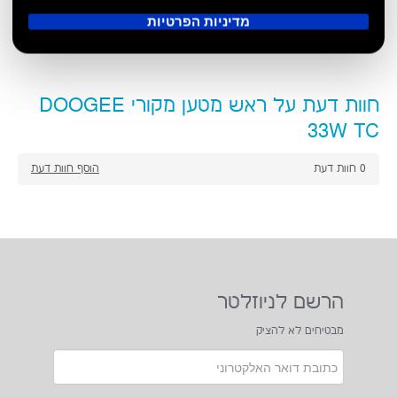
מדיניות הפרטיות
קראתי ואני מסכים לתנאי השימוש ומדיניות הפרטיות
מדיניות הגנת הפרטיות
על חברת סופטיט בע"מ נציגת DOOGEE
חברת סופטיט בע"מ הנה חברה העוסקת בייבוא מוצרים
אלקטרוניים לשוק המקומי עם מיקוד ביחס עלות תועלת גבוה
במיוחד.חברת סופטיט בע"מ חרטה על דגלה ערכים מובילים
הכוללים אחריות,אמינות ,שירות ותמיכה ברמה גבוהה.
חברת סופטיט מלווה מותגים כגון DOOGEE BLACKVIEW AGM
כנציגות הסלולר בטלפונים מוקשחים וחברת CHUWI כנציגות
הטאבלטים.חברת סופטיט תמשיך לחפש מותגים מובילים וכמובן
תחתור להגשמת הערכים המובילים בשילוב יחדיו עם אספקת
המוצרים לשביעות רצון הלקוח.