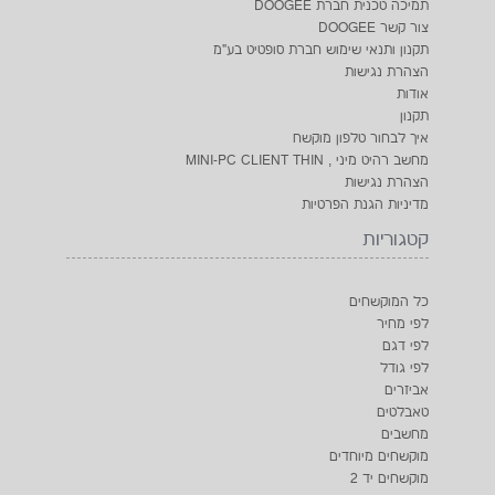
מחשבים
מוקשחים מיוחדים
מוקשחים יד 2
צור קשר
מנהל חנות
טלפון: 0523506928
טלפון סלולרי: 0526882016
דוא"ל: zuri@softit.co.il
כתובת: הרצל 30 , ראשון לציון מתחם ראשון סנטר, 7529106,
ישראל