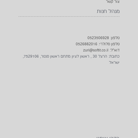
בקרו אותנו
1net חנות אינטרנטית
2026
© כל הזכויות שמורות על ידי
אתר היבואן DOOGEE BLACKVIEW CHUWI
AGM טלפונים מוקשחים