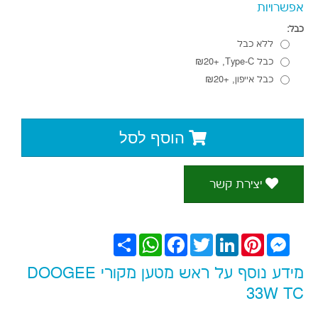
מידע נוסף על ראש מטען מקורי DOOGEE
33W TC
תאור
מפרט
חוות דעת
מטען מקורי של Doogee מספק 33W, מתאים לכל
טלפונים וטאבלטים ובייחוד למוצרי Doogee, מגיע עם
יציאת TYPE-C 11V 3A
לא כולל כבל.