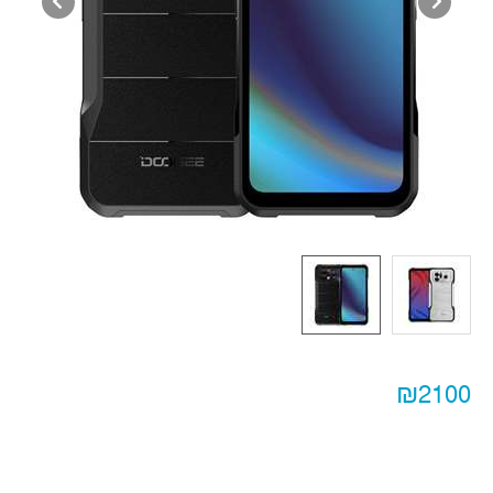
₪2100