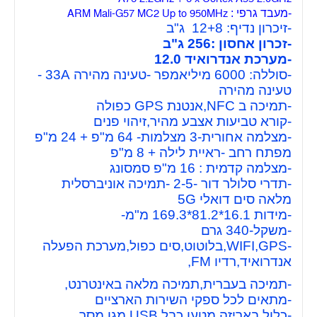
-מעבד גרפי :
ARM Mali-G57 MC2 Up to 950MHz
-זיכרון נדיף: 12+8 ג"ב
-זכרון אחסון :256 ג"ב
-מערכת אנדרואיד 12.0
-סוללה: 6000 מיליאמפר -טעינה מהירה 33A -
טעינה מהירה
-תמיכה ב NFC,אנטנת GPS כפולה
-קורא טביעות אצבע מהיר,זיהוי פנים
-מצלמה אחורית-3 מצלמות- 64 מ"פ + 24 מ"פ
מפתח רחב -ראיית לילה + 8 מ"פ
-מצלמה קדמית : 16 מ"פ סמסונג
-תדרי סלולר דור -2-5 -תמיכה אוניברסלית
מלאה סים דואלי 5G
-מידות 16.1*81.2*169.3
מ"מ-
-משקל-340 גרם
-WIFI,GPS,בלוטוט,סים כפול,מערכת הפעלה
אנדרואיד,רדיו FM,
-תמיכה בעברית,תמיכה מלאה באינטרנט,
-מתאים לכל ספקי השירות הארציים
-כלול באריזה מטען,כבל USB,מגן מסך