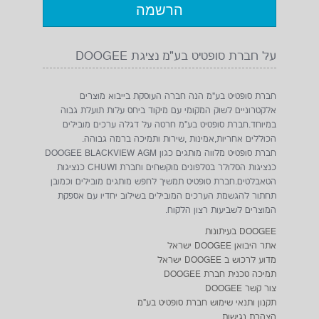
על חברת סופטיט בע"מ נציגת DOOGEE
חברת סופטיט בע"מ הנה חברה העוסקת בייבוא מוצרים
אלקטרוניים לשוק המקומי עם מיקוד ביחס עלות תועלת גבוה
במיוחד.חברת סופטיט בע"מ חרטה על דגלה ערכים מובילים
הכוללים אחריות,אמינות ,שירות ותמיכה ברמה גבוהה.
חברת סופטיט מלווה מותגים כגון DOOGEE BLACKVIEW AGM
כנציגות הסלולר בטלפונים מוקשחים וחברת CHUWI כנציגות
הטאבלטים.חברת סופטיט תמשיך לחפש מותגים מובילים וכמובן
תחתור להגשמת הערכים המובילים בשילוב יחדיו עם אספקת
המוצרים לשביעות רצון הלקוח.
DOOGEE בעיתונות
אתר היבואן DOOGEE ישראל
מדוע לרכוש ב DOOGEE ישראל
תמיכה טכנית חברת DOOGEE
צור קשר DOOGEE
תקנון ותנאי שימוש חברת סופטיט בע"מ
הצהרת נגישות