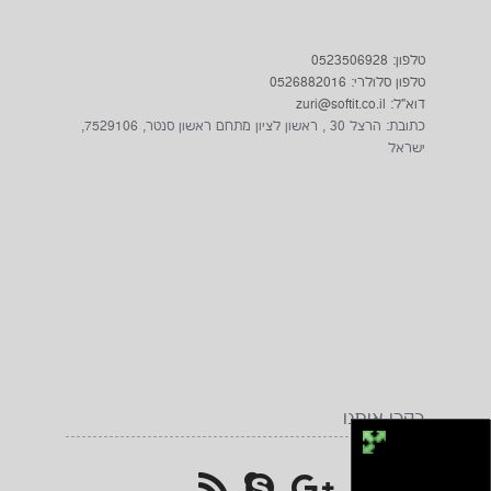
טלפון: 0523506928
טלפון סלולרי: 0526882016
דוא"ל: zuri@softit.co.il
כתובת: הרצל 30 , ראשון לציון מתחם ראשון סנטר, 7529106,
ישראל
בקרו אותנו