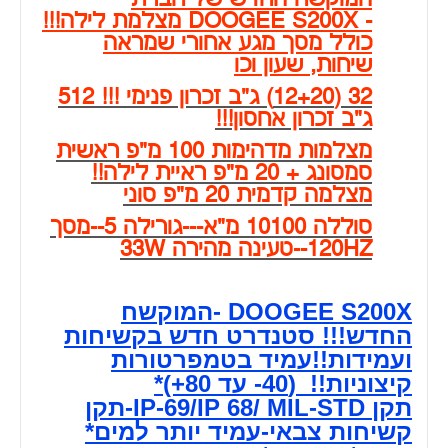
- DOOGEE S200X מצלמת לילה!!!
כולל מסך מגע אחורי שמראה
שיחות, שעון וכו
32 (12+20) ג"ב זכרון פנימי !!! 512
ג"ב זכרון אחסון!!!
מצלמות מדהימות 100 מ"פ ראשית
סמסונג + 20 מ"פ ראיית לילה!!
מצלמה קדמית 20 מ"פ סוני
סוללה 10100 מ"א---גורילה 5--מסך
120HZ--טעינה מהירה 33W
DOOGEE S200X -המוקשח
החדש!!! סטנדרט חדש בקשיחות
ועמידות!!עמיד בטמפרטורות
קיצוניות!! (40- עד 80+)*
תקן IP-69/IP 68/ MIL-STD-תקן
קשיחות צבאי-עמיד יותר למים*