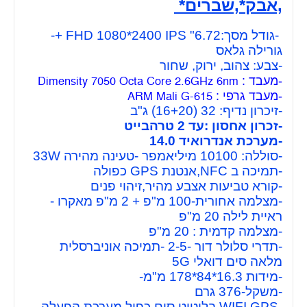
,אבק*,שברים*
-גודל מסך:6.72" FHD 1080*2400 IPS +-
גורילה גלאס
-צבע: צהוב, ירוק, שחור
-מעבד :
Dimensity 7050 Octa Core 2.6GHz 6nm
-מעבד גרפי :
ARM Mali G-615
-זיכרון נדיף: 32 (16+20) ג"ב
-זכרון אחסון :עד 2 טרהבייט
-מערכת אנדרואיד 14.0
-סוללה: 10100 מיליאמפר -טעינה מהירה 33W
-תמיכה ב NFC,אנטנת GPS כפולה
-קורא טביעות אצבע מהיר,זיהוי פנים
-מצלמה אחורית-100 מ"פ + 2 מ"פ מאקרו -
ראיית לילה 20 מ"פ
-מצלמה קדמית : 20 מ"פ
-תדרי סלולר דור -2-5 -תמיכה אוניברסלית
מלאה סים דואלי 5G
-מידות 16.3*84*178
מ"מ-
-משקל-376 גרם
-WIFI,GPS,בלוטוט,סים כפול,מערכת הפעלה