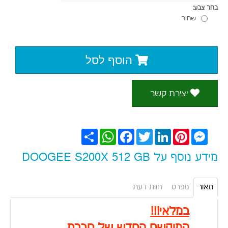
בחר צבע:
שחור
הוסף לסל
יצירת קשר
Messenger
Pinterest
LinkedIn
Twitter
Facebook
WhatsApp
שתף
מידע נוסף על DOOGEE S200X 512 GB
תאור
מפרט
חוות דעת
במלאי!!!
המוקשח החדש של חברת