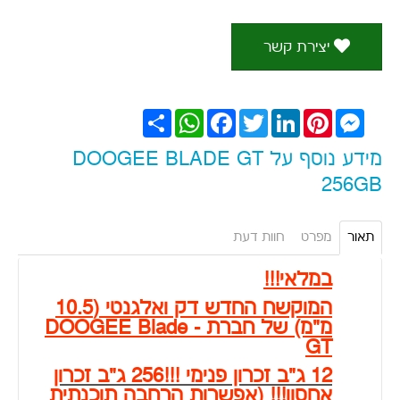
יצירת קשר
Messenger
Pinterest
LinkedIn
Twitter
Facebook
WhatsApp
שתף
מידע נוסף על DOOGEE BLADE GT
256GB
תאור
מפרט
חוות דעת
במלאי!!!
המוקשח החדש דק ואלגנטי (10.5
מ"מ) של חברת - DOOGEE Blade
GT
12 ג"ב זכרון פנימי !!!256 ג"ב זכרון
אחסון!!! (אפשרות הרחבה תוכנתית