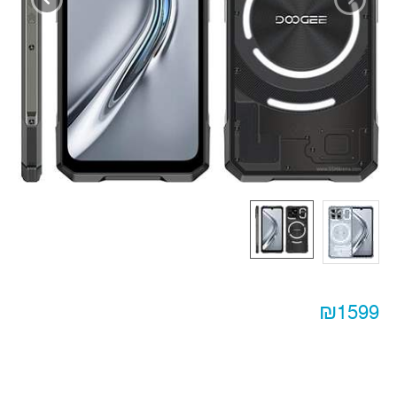
₪1599