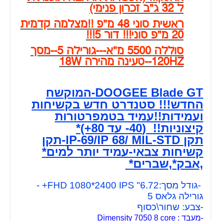
ל 32 ג"ב זכרון פנימי)
ראשית סוני 48 מ"פ !!מצלמה קדמית
20 מ"פ סוני!!! דור 5!!!
סוללה 5500 מ"א---גורילה 5--מסך
120HZ--טעינה מהירה 18W
DOOGEE Blade GT-המוקשח
החדש!!! סטנדרט חדש בקשיחות
ועמידות!!עמיד בטמפרטורות
קיצוניות!! (40- עד 80+)*
תקן IP-69/IP 68/ MIL-STD-תקן
קשיחות צבאי-עמיד יותר למים*
,אבק*,שברים*
-גודל מסך:6.72" FHD 1080*2400 IPS+ -
גורילה גלאס 5
-צבע: שחור\כסוף
-מעבד : Dimensity 7050 8 core