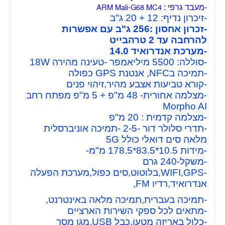
-מעבד גרפי :
ARM Mali-G68 MC4
-זיכרון נדיף: 12 + 20 ג"ב
-זכרון אחסון :256 ג"ב עם אפשרות
להרחבה עד 2 טרהבייט
-מערכת אנדרואיד 14.0
-סוללה: 5500 מיליאמפר -טעינה מהירה 18W
-תמיכה בNFC, אנטנת GPS כפולה
-קורא טביעות אצבע מהיר,זיהוי פנים
-מצלמה אחורית- 48 מ"פ + 5 מ"פ מפתח רחב
Morpho AI
-מצלמה קדמית : 20 מ"פ
-תדרי סלולר דור -2-5 -תמיכה אוניברסלית
מלאה סים דואלי כולל 5G
-מידות 10.5*83.5*178.5
מ"מ-
-משקל-240 גרם
-WIFI,GPS,בלוטוט,סים כפול,מערכת הפעלה
אנדרואיד,רדיו FM,
-תמיכה בעברית,תמיכה מלאה באינטרנט,
-מתאים לכל ספקי השירות הארציים
-כלול באריזה מטען,כבל USB,מגן מסך