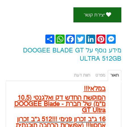
יצירת קשר
Messenger
Pinterest
LinkedIn
Twitter
Facebook
WhatsApp
שתף
מידע נוסף על DOOGEE BLADE GT
ULTRA 512GB
תאור
מפרט
חוות דעת
במלאי!!!
המוקשח החדש דק ואלגנטי (10.5
מ"מ) של חברת - DOOGEE Blade
GT Ultra
16 ג"ב זכרון פנימי !!!512 ג"ב זכרון
אחסון!!! (אפשרות הרחבה תוכנתית