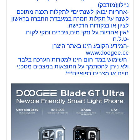
ניילון(מודבק)
-אחריות יבואן לשנתיים* לתקלות תכנה מתוכם
לשנה על תקלות חמרה במעבדת החברה בראשון
לציון או בנקודות הרכישה.
*אין אחריות על נזקי מים,שברים ונזקי לקוח
-ט.ל.ח
-המידע הקובע הינו באתר היצרן
www.doogee.cc
-השימוש במד חום הינו למטרות הערכה בלבד
ולא ניתן להסתמך על התוצאות במצבים מסכני
חיים או מצבים רפואיים***