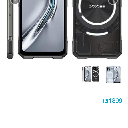
₪1899