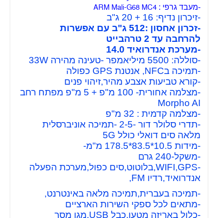
-מעבד גרפי :
ARM Mali-G68 MC4
-זיכרון נדיף: 16 + 20 ג"ב
-זכרון אחסון :512 ג"ב עם אפשרות
להרחבה עד 2 טרהבייט
-מערכת אנדרואיד 14.0
-סוללה: 5500 מיליאמפר -טעינה מהירה 33W
-תמיכה בNFC, אנטנת GPS כפולה
-קורא טביעות אצבע מהיר,זיהוי פנים
-מצלמה אחורית- 100 מ"פ + 5 מ"פ מפתח רחב
Morpho AI
-מצלמה קדמית : 32 מ"פ
-תדרי סלולר דור -2-5 -תמיכה אוניברסלית
מלאה סים דואלי כולל 5G
-מידות 10.5*83.5*178.5
מ"מ-
-משקל-240 גרם
-WIFI,GPS,בלוטוט,סים כפול,מערכת הפעלה
אנדרואיד,רדיו FM,
-תמיכה בעברית,תמיכה מלאה באינטרנט,
-מתאים לכל ספקי השירות הארציים
-כלול באריזה מטען,כבל USB,מגן מסך