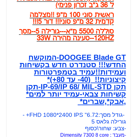
ל 36 ג"ב זכרון פנימי)
ראשית סוני 100 מ"פ !!מצלמה
קדמית 32 מ"פ סוני!!! דור 5!!!
סוללה 5500 מ"א---גורילה 5--מסך
120HZ--טעינה מהירה 33W
DOOGEE Blade GT-המוקשח
החדש!!! סטנדרט חדש בקשיחות
ועמידות!!עמיד בטמפרטורות
קיצוניות!! (40- עד 80+)*
תקן IP-69/IP 68/ MIL-STD-תקן
קשיחות צבאי-עמיד יותר למים*
,אבק*,שברים*
-גודל מסך:6.72" FHD 1080*2400 IPS+ -
גורילה גלאס 5
-צבע: שחור\כסוף
-מעבד : Dimensity 7300 8 core