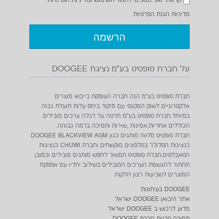
קראתי ואני מסכים לתנאי השימוש ומדיניות הפרטיות
מדיניות הגנת הפרטיות
על חברת סופטיט בע"מ נציגת DOOGEE
חברת סופטיט בע"מ הנה חברה העוסקת בייבוא מוצרים
אלקטרוניים לשוק המקומי עם מיקוד ביחס עלות תועלת גבוה
במיוחד.חברת סופטיט בע"מ חרטה על דגלה ערכים מובילים
הכוללים אחריות,אמינות ,שירות ותמיכה ברמה גבוהה.
חברת סופטיט מלווה מותגים כגון DOOGEE BLACKVIEW AGM
כנציגות הסלולר בטלפונים מוקשחים וחברת CHUWI כנציגות
הטאבלטים.חברת סופטיט תמשיך לחפש מותגים מובילים וכמובן
תחתור להגשמת הערכים המובילים בשילוב יחדיו עם אספקת
המוצרים לשביעות רצון הלקוח.
DOOGEE בעיתונות
אתר היבואן DOOGEE ישראל
מדוע לרכוש ב DOOGEE ישראל
תמיכה טכנית חברת DOOGEE