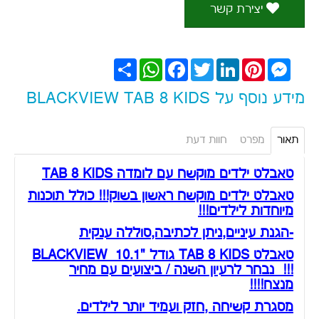
יצירת קשר
Messenger
Pinterest
LinkedIn
Twitter
Facebook
WhatsApp
שתף
מידע נוסף על BLACKVIEW TAB 8 KIDS
תאור
מפרט
חוות דעת
טאבלט ילדים מוקשח עם לומדה TAB 8 KIDS
טאבלט ילדים מוקשח ראשון בשוק!!! כולל תוכנות
מיוחדות לילדים!!!
-הגנת עיניים,
ניתן לכתיבה,סוללה ענקית
טאבלט TAB 8 KIDS גודל "10.1 BLACKVIEW
!!! נבחר לרעיון השנה / ביצועים עם מחיר
מנצח!!!!
מסגרת קשיחה ,חזק ועמיד יותר לילדים.