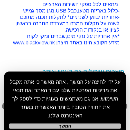
-מתאים לכל ספקי השירות הארציים
-כלול באריזה מטען,כבל USB,מגן מסך גמיש
-אחריות יבואן לשנתיים* לתקלות תכנה מתוכם
לשנה על תקלות חמרה במעבדת החברה בראשון
לציון או בנקודות הרכישה.
*אין אחריות על נזקי מים,שברים ונזקי לקוח
מידע הקובע הינו באתר היצרן www.blackview.hk
מוצרים שיכולים גם לעניין אותך
על ידי לחיצה על המשך , אתה מאשר כי אתה מקבל
את מדיניות הפרטיות שלנו עבור האתר ואת תנאי
השימוש. אנו גם משתמשים בעוגיות כדי לספק לך
את החוויה הטובה ביותר האפשרית באתר
האינטרנט שלנו.
המשך