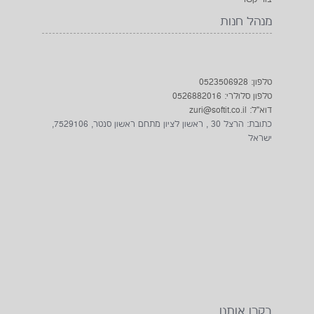
מנהל חנות
טלפון: 0523506928
טלפון סלולרי: 0526882016
דוא"ל: zuri@softit.co.il
כתובת: הרצל 30 , ראשון לציון מתחם ראשון סנטר, 7529106,
ישראל
בקרו אותנו