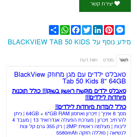
יצירת קשר
Messenger
Pinterest
LinkedIn
Twitter
Facebook
WhatsApp
שתף
מידע נוסף על BLACKVIEW TAB 50 KIDS
תאור
מפרט
חוות דעת
טאבלט ילדים עם מגן מחוזק BlackView
Tab 50 Kids 8" 64GB
טאבלט ילדים מוקשח ראשון בשוק!!! כולל תוכנות
מיוחדות לילדים!!!
כולל לומדות מיוחדות לילדים!!
מסך 8 אינץ' | זיכרון ואחסון 64GB + 6*GB RAM | ניתן
להרחיב זיכרון | מערכת הפעלה אנדרואיד 13 | מעבד 4
ליבות | מצלמה ראשית 2MP | רק 355 גרם קל ונוח
לנשיאה | סוללה חזקה 5580mAh