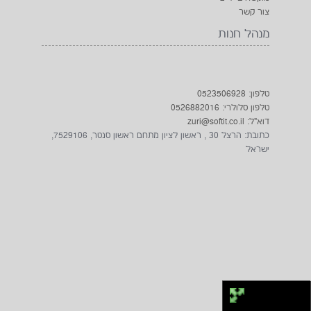
צור קשר
מנהל חנות
טלפון: 0523506928
טלפון סלולרי: 0526882016
דוא"ל: zuri@softit.co.il
כתובת: הרצל 30 , ראשון לציון מתחם ראשון סנטר, 7529106,
ישראל