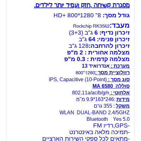
מסגרת קשיחה ,חזק ועמיד יותר לילדים.
גודל מסך:
8" HD+ 800*1280
מעבד:
Rockchip RK3562
זיכרון נדיף: 6
ג"ב (3+3)
זיכרון פנימי: 64
ג"ב
זיכרון להרחבה:
128 ג"ב
מצלמה אחורית : 2 מ"פ
מצלמה קדמית : 0.3 מ"פ
מערכת :
אנדרואיד 13
רזולוציית מסך :
1280*800
סוג מסך :
IPS, Capacitive (10-Point)
סוללה 6580 MA
אלחוטי :
802.11a/ac/b/g/n
מידות
:246*163*9.9 מ"מ
משקל
: 355 גרם
WLAN DUAL-BAND 2.4/5GHZ
Bluetooth Yes 5.0
-GPS,רדיו FM
-תמיכה מלאה באינטרנט
-מתאים לכל ספקי השירות הארציים