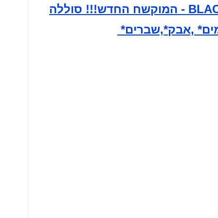
מצלמה סמסונג עם תכנוליגיה חדשה Isocell 50+13 מ"פ!! BLACKVIEW BV8100 - המוקשח החדש!!! סוללה