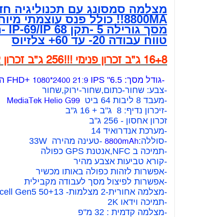
8800MA!! כולל פנס עוצמתי מיוחד בחזית!!!
מסך גורילה 5 -תקן IP-69/IP 68 -תקן קשיחות צבאי STD-810H-עמיד יותר למים* ,אבק*,שברים*
טווח עבודה 20- עד 60+ צלזיוס
16+8 ג"ב זכרון פנימי !!!256 ג"ב זכרון אחסון
-גודל מסך: 6.5" FHD+
IPS הרץ 120Hz
1080*2400 21:9
-צבע: שחור-כתום,שחור-ירוק,שחור
-מעבד 8 ליבות 64 ביט
MediaTek Helio G99
-זיכרון נדיף: 8 ג"ב + 16 ג"ב
זכרון אחסון - 256 ג"ב
-מערכת אנדרואיד 14
-סוללה:
-טעינה מהירה 33W
8800mAh
-תמיכה ב NFC,אנטנת GPS כפולה
-קורא טביעות אצבע מהיר
-אפשרות לזהות כפולה באותו מכשיר
-אפשרות לפיצול מסך לעבודה מקבילית
-מצלמה אחורית-2 מצלמות- 50+13 Samsung Isocell Gen5 מ"פ
-תמיכה וידאו 2K
-מצלמה קדמית : 32 מ"פ