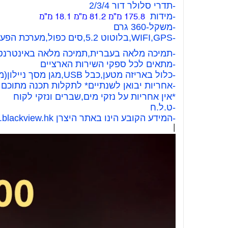
-תדרי סלולר דור 2/3/4
-מידות
175.8 מ"מ 81.2 מ"מ 18.1 מ"מ
-משקל-360 גרם
-WIFI,GPS,בלוטוט 5.2,סים כפול,מערכת הפעלה אנדרואיד,רדיו FM,
-תמיכה מלאה בעברית,תמיכה מלאה באינטרנט
-מתאים לכל ספקי השירות הארציים
-כלול באריזה מטען,כבל USB,מגן מסך ניילון(מודבק).
-אחריות יבואן לשנתיים* לתקלות תכנה מתוכם
*אין אחריות על נזקי מים,שברים ונזקי לקוח
-ט.ל.ח
-המידע הקובע הינו באתר היצרן www.blackview.hk
l