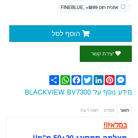
אוזנית חוט FINEBLUE
, +₪89
הוסף לסל
יצירת קשר
Messenger
Pinterest
LinkedIn
Twitter
Facebook
WhatsApp
שתף
מידע נוסף על BLACKVIEW BV7300
תאור
מפרט
חוות דעת
במלאי!!!
מצלמה סמסונג 50+20 מ"פ!!