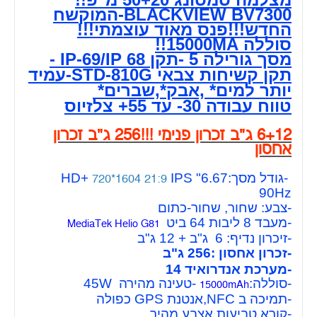
BLACKVIEW BV7300-המוקשח
החדש!!!פנס מאוד עוצמתי!!!
סוללה 15000MA!!
מסך גורילה 5 -תקן IP-69/IP 68 -
תקן קשיחות צבאי STD-810G-עמיד
יותר למים* ,אבק*,שברים*
טווח עבודה 30- עד 55+ צלזיוס
6+12 ג"ב זכרון פנימי !!!256 ג"ב זכרון
אחסון
-גודל מסך:6.67" HD+
IPS
720*1604 21:9
90Hz
-צבע: שחור, שחור-כתום
-מעבד 8 ליבות 64 ביט
MediaTek Helio G81
-זיכרון נדיף: 6 ג"ב + 12 ג"ב
-זכרון אחסון :256 ג"ב
-מערכת אנדרואיד 14
-סוללה:
-טעינה מהירה 45W
15000mAh
-תמיכה ב NFC,אנטנת GPS כפולה
-קורא טביעות אצבע מהיר