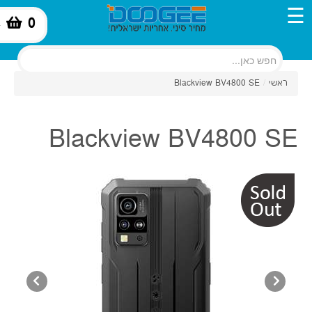
☰
0
-
ראשי
/
Blackview BV4800 SE
Blackview BV4800 SE