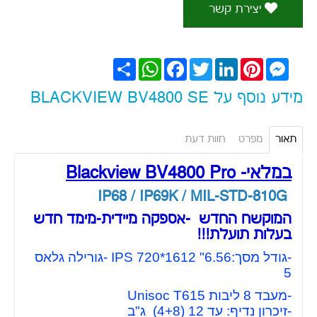
יצירת קשר
Messenger
Pinterest
LinkedIn
Twitter
Facebook
WhatsApp
שתף
מידע נוסף על BLACKVIEW BV4800 SE
תאור
מפרט
חוות דעת
במלאי- Blackview BV4800 Pro
IP68 / IP69K / MIL-STD-810G
המוקשח החדש
-אספקה מיידית-מימד חדש
בעלות תועלת!!!
-גודל מסך:6.56" 1612*720 IPS -גורילה גלאס
5
-מעבד 8 ליבות Unisoc T615
-זיכרון נדיף: עד 12 (4+8) ג"ב