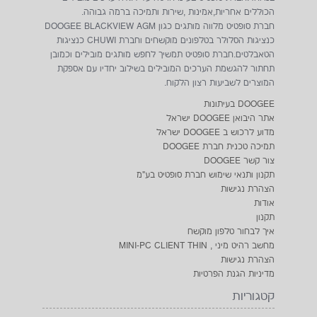
הכוללים אחריות,אמינות ,שירות ותמיכה ברמה גבוהה.
חברת סופטיט מלווה מותגים כגון DOOGEE BLACKVIEW AGM
כנציגות הסלולר בטלפונים מוקשחים וחברת CHUWI כנציגות
הטאבלטים.חברת סופטיט תמשיך לחפש מותגים מובילים וכמובן
תחתור להגשמת הערכים המובילים בשילוב יחדיו עם אספקת
המוצרים לשביעות רצון הלקוח.
DOOGEE בעיתונות
אתר היבואן DOOGEE ישראל
מדוע לרכוש ב DOOGEE ישראל
תמיכה טכנית חברת DOOGEE
צור קשר DOOGEE
תקנון ותנאי שימוש חברת סופטיט בע"מ
הצהרת נגישות
אודות
תקנון
איך לבחור טלפון מוקשח
מחשב רהיט מיני , MINI-PC CLIENT THIN
הצהרת נגישות
מדיניות הגנת הפרטיות
קטגוריות