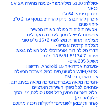
-סוללה: 5100 מיליאמפר -טעינה מהירה 5V 2A
-NFC
-זיכרון פנימי: 64 ג"ב
-זיכרון להרחבה: ניתן להרחיב בנוסף עד 2 ט"ב
-זיהוי פנים
אפשרות לזהות כפולה באותו מכשיר
אפשרות לפיצול מסך לעבודה מקבילית
מצלמה: אחורית משולשת 16+2 מ"פ סוני
מצלמה קדמית 8 מ"פ -
תדרי סלולר דור אוניברסלי לכל העולם 2/3/4-
מידות 174.7*81.5*13.5 מ"מ-
משקל 285 גרם-
-מערכת אנדרואיד Android 15 חדש!!!
-WIFI,GPS,בלוטוט,סים כפול,מערכת הפעלה
אנדרואיד,רדיו FM,
-תמיכה מלאה בעברית,תמיכה מלאה באינטרנט,
-מתאים לכל ספקי השירות הארציים
-כלול באריזה מטען,כבל USB,סוללה,מגן מסך
ניילון(מודבק)
-אחריות יבואן לשנתיים* לתקלות תכנה מתוכם