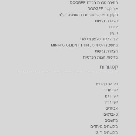
מחשבים
מוקשחים מיוחדים
מוקשחים יד 2
צור קשר
מנהל חנות
טלפון: 0523506928
טלפון סלולרי: 0526882016
דוא"ל: zuri@softit.co.il
כתובת: הרצל 30 , ראשון לציון מתחם ראשון סנטר, 7529106,
ישראל