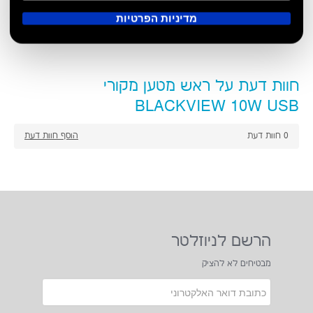
מדיניות הפרטיות
קראתי ואני מסכים לתנאי השימוש ומדיניות הפרטיות
מדיניות הגנת הפרטיות
על חברת סופטיט בע"מ נציגת DOOGEE
חברת סופטיט בע"מ הנה חברה העוסקת בייבוא מוצרים
אלקטרוניים לשוק המקומי עם מיקוד ביחס עלות תועלת גבוה
במיוחד.חברת סופטיט בע"מ חרטה על דגלה ערכים מובילים
הכוללים אחריות,אמינות ,שירות ותמיכה ברמה גבוהה.
חברת סופטיט מלווה מותגים כגון DOOGEE BLACKVIEW AGM
כנציגות הסלולר בטלפונים מוקשחים וחברת CHUWI כנציגות
הטאבלטים.חברת סופטיט תמשיך לחפש מותגים מובילים וכמובן
תחתור להגשמת הערכים המובילים בשילוב יחדיו עם אספקת
המוצרים לשביעות רצון הלקוח.