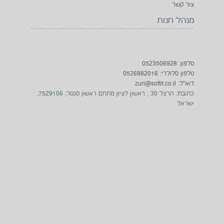
בקרו אותנו
1net חנות אינטרנטית
2026
© כל הזכויות שמורות על ידי
אתר היבואן DOOGEE BLACKVIEW CHUWI
AGM טלפונים מוקשחים