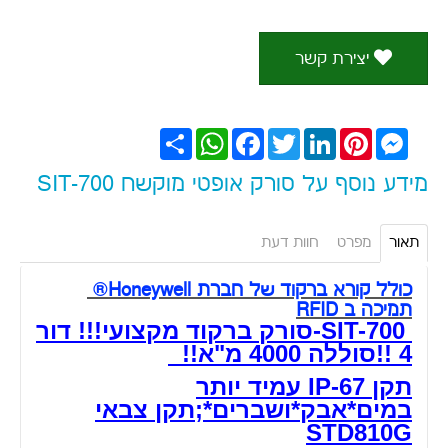
יצירת קשר
Messenger
Pinterest
LinkedIn
Twitter
Facebook
WhatsApp
שתף
מידע נוסף על סורק אופטי מוקשח SIT-700
תאור
מפרט
חוות דעת
כולל קורא ברקוד של חברת Honeywell®
תמיכה ב RFID
SIT-700-סורק ברקוד מקצועי!!! דור
4 !!סוללה 4000 מ"א!!
תקן IP-67 עמיד יותר
במים*אבק*ושברים*;תקן צבאי
STD810G