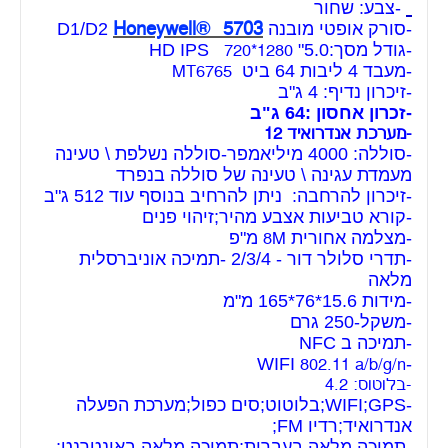
-צבע: שחור
Honeywell® 5703
-סורק אופטי מובנה D1/D2
-גודל מסך:5.0" HD IPS
720*1280
-מעבד 4 ליבות 64 ביט
MT6765
-זיכרון נדיף: 4 ג"ב
-זכרון אחסון :64 ג"ב
-מערכת אנדרואיד 12
-סוללה: 4000 מיליאמפר-סוללה נשלפת \ טעינה
מעמדת עגינה \ טעינה של סוללה בנפרד
-זיכרון להרחבה: ניתן להרחיב בנוסף עוד 512 ג"ב
-קורא טביעות אצבע מהיר;זיהוי פנים
-מצלמה אחורית
מ"פ
8M
-תדרי סלולר דור - 2/3/4 -תמיכה אוניברסלית
מלאה
-מידות 15.6*76*165 מ"מ
-משקל-250
גרם
-תמיכה ב NFC
-WIFI
802.11 a/b/g/n
-בלוטוס: 4.2
-WIFI;GPS;בלוטוט;סים כפול;מערכת הפעלה
אנדרואיד;רדיו FM;
-תמיכה מלאה בעברית;תמיכה מלאה באינטרנט;