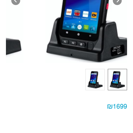
₪1699