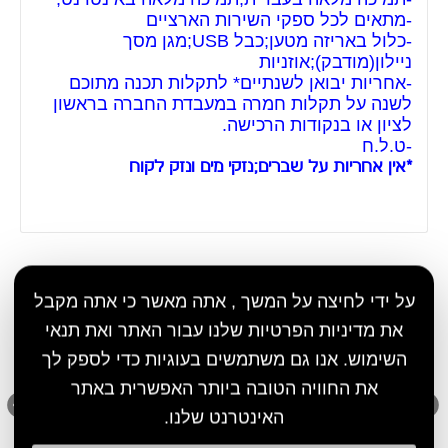
-מתאים לכל ספקי השירות הארציים
-כלול באריזה מטען;כבל USB;מגן מסך
ניילון(מודבק);אוזניות
-אחריות יבואן לשנתיים* לתקלות תכנה מתוכם
לשנה על תקלות חמרה במעבדת החברה בראשון
לציון או בנקודות הרכישה.
-ט.ל.ח
*אין אחריות על שברים;נזקי מים ונזק לקוח
מוצרים שיכולים גם לעניין אותך
על ידי לחיצה על המשך , אתה מאשר כי אתה מקבל
את מדיניות הפרטיות שלנו עבור האתר ואת תנאי
השימוש. אנו גם משתמשים בעוגיות כדי לספק לך
את החוויה הטובה ביותר האפשרית באתר
האינטרנט שלנו.