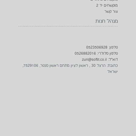
מוקשחים יד 2
צור קשר
מנהל חנות
טלפון: 0523506928
טלפון סלולרי: 0526882016
דוא"ל: zuri@softit.co.il
כתובת: הרצל 30 , ראשון לציון מתחם ראשון סנטר, 7529106,
ישראל