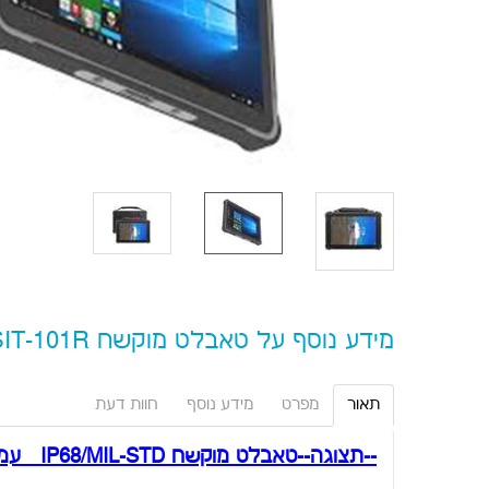
מידע נוסף על טאבלט מוקשח SIT-101R - אנדרואיד
תאור
מפרט
מידע נוסף
חוות דעת
--תצוגה--טאבלט מוקשח IP68/MIL-STD עמיד יותר* למים\אבק\נפילות