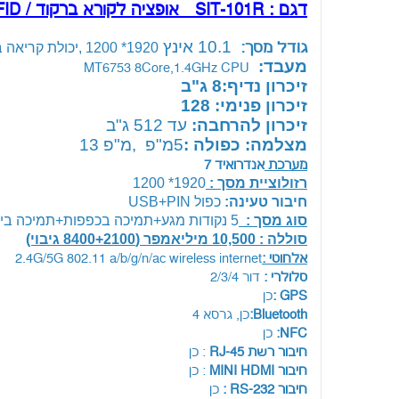
דגם : SIT-101R
אופציה לקורא ברקוד / RFID
10.1
אינץ
גודל מסך:
1920* 1200 ,יכולת קריאה באור השמש (500 NITS)
מעבד:
MT6753 8Core,1.4GHz CPU
זיכרון נדיף:8 ג"ב
זיכרון פנימי: 128
זיכרון להרחבה:
עד 512 ג"ב
מצלמה: כפולה :
5מ"פ ,מ"פ 13
מערכת
אנדרואיד 7
רזולוציית מסך :
1920* 1200
חיבור טעינה:
כפול USB+PIN
סוג מסך :
5 נקודות מגע+תמיכה בכפפות+תמיכה ביד רטובה
סוללה : 10,500 מיליאמפר (8400+2100 גיבוי)
אלחוטי :
2.4G/5G 802.11 a/b/g/n/ac wireless internet
סלולרי :
דור 2/3/4
GPS :
כן
Bluetooth:
כן, גרסא 4
NFC:
כן
חיבור רשת RJ-45
: כן
חיבור MINI HDMI
: כן
חיבור RS-232 :
כן