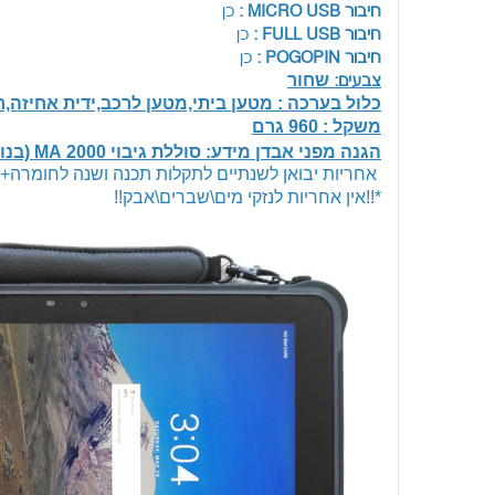
חיבור MICRO USB :
כן
חיבור FULL USB :
כן
חיבור POGOPIN :
כן
שחור
צבעים:
כלול בערכה : מטען ביתי,מטען לרכב,ידית אחיזה,
משקל : 960 גרם
הגנה מפני אבדן מידע: סוללת גיבוי 2000 MA (בנוסף לסוללה ראשית 6000 MA)
אחריות יבואן לשנתיים לתקלות תכנה ושנה לחומרה+ת
*!!אין אחריות לנזקי מים\שברים\אבק!!