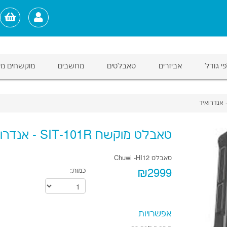
י גודל
אביזרים
טאבלטים
מחשבים
מוקשחים מי
טאבלט מוקשח SIT-101R - אנדרואיד
טאבלט Chuwi -HI12
₪2999
כמות:
אפשרויות