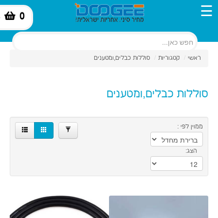
×
☰
0
-
280.00
39.00
ראשי
/
קטגוריות
/
סוללות כבלים,ומטענים
מותגים
Aspor
סוללות כבלים,ומטענים
סינון
2
BLACKVIEW
ממוין לפי :
7
BUffALO
הצג:
1
Chimoty
Japan
1
DOOGEE
7