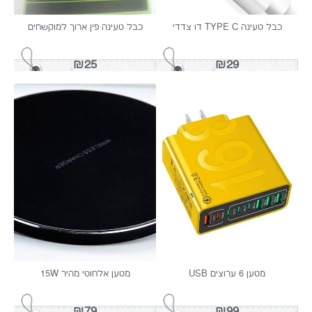
בל טעינה TYPE C דו צדדי
כבל טעינה פין ארוך למוקשחים
₪25
₪29