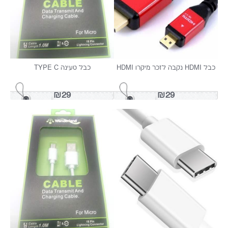
רו HDMI
כבל טעינה TYPE C
₪29
₪29