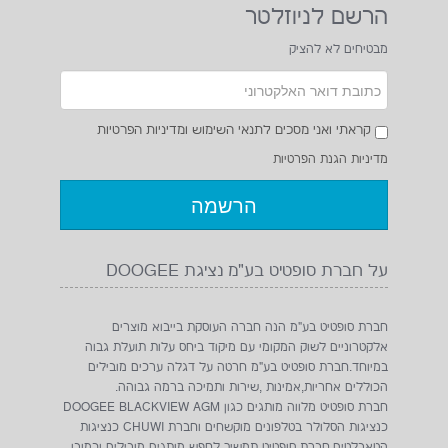
הרשם לניוזלטר
מטען נייד ASPOR 20000 MAH
מטען נייד ASPOR 30000 MAH
22.5W
22.5W
מבטיחים לא להציק
₪279
₪199
קראתי ואני מסכים לתנאי השימוש ומדיניות הפרטיות
מדיניות הגנת הפרטיות
על חברת סופטיט בע"מ נציגת DOOGEE
חברת סופטיט בע"מ הנה חברה העוסקת בייבוא מוצרים
אלקטרוניים לשוק המקומי עם מיקוד ביחס עלות תועלת גבוה
במיוחד.חברת סופטיט בע"מ חרטה על דגלה ערכים מובילים
הכוללים אחריות,אמינות ,שירות ותמיכה ברמה גבוהה.
חברת סופטיט מלווה מותגים כגון DOOGEE BLACKVIEW AGM
כנציגות הסלולר בטלפונים מוקשחים וחברת CHUWI כנציגות
הטאבלטים.חברת סופטיט תמשיך לחפש מותגים מובילים וכמובן