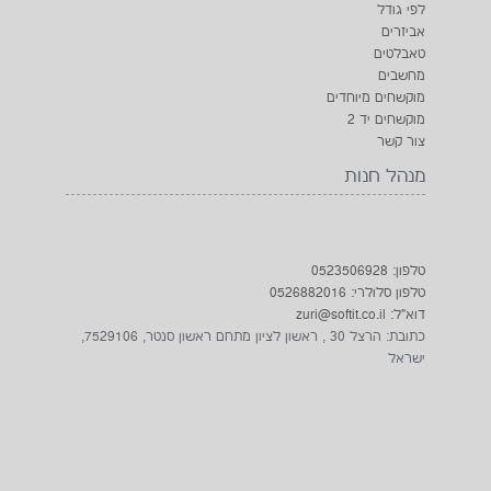
לפי גודל
אביזרים
טאבלטים
מחשבים
מוקשחים מיוחדים
מוקשחים יד 2
צור קשר
מנהל חנות
טלפון: 0523506928
טלפון סלולרי: 0526882016
דוא"ל: zuri@softit.co.il
כתובת: הרצל 30 , ראשון לציון מתחם ראשון סנטר, 7529106,
ישראל