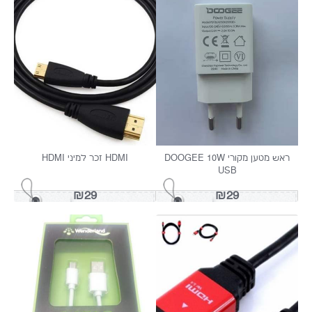
generic
1
Miracase
1
MultiCable
1
Samsung
1
SMARTAG
1
Wonderland
1
ראש מטען מקורי DOOGEE 10W
HDMI זכר למיני HDMI
USB
₪29
₪29