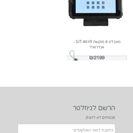
CHUWI HEROBOOK AIR-11
CHUWI HEROBOX- מיני מחשב
WINDOWS 11
₪849
₪999
הרשם לניוזלטר
מבטיחים לא להציק