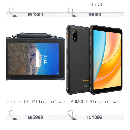
SIT-55 E טלפון מוגן פיצוץ
SIT-900 EX טאבלט מוגן פיצוץ
₪2999
₪4199