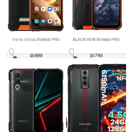
DOOGEE FIRE 3 ULTRA 25
AGM-M7 PTT רמקול מטורף!!
אפשרות לכש...
₪539
₪999