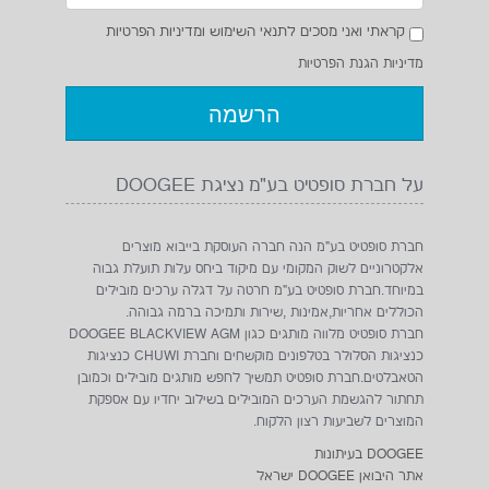
קראתי ואני מסכים לתנאי השימוש ומדיניות הפרטיות
מדיניות הגנת הפרטיות
מחשב נייד ASUS VIVOBOOK אינץ
BLACKVIEW W70 PRO
על חברת סופטיט בע"מ נציגת DOOGEE
14
₪299
₪2399
חברת סופטיט בע"מ הנה חברה העוסקת בייבוא מוצרים
אלקטרוניים לשוק המקומי עם מיקוד ביחס עלות תועלת גבוה
במיוחד.חברת סופטיט בע"מ חרטה על דגלה ערכים מובילים
הכוללים אחריות,אמינות ,שירות ותמיכה ברמה גבוהה.
חברת סופטיט מלווה מותגים כגון DOOGEE BLACKVIEW AGM
כנציגות הסלולר בטלפונים מוקשחים וחברת CHUWI כנציגות
הטאבלטים.חברת סופטיט תמשיך לחפש מותגים מובילים וכמובן
תחתור להגשמת הערכים המובילים בשילוב יחדיו עם אספקת
המוצרים לשביעות רצון הלקוח.
DOOGEE בעיתונות
אתר היבואן DOOGEE ישראל