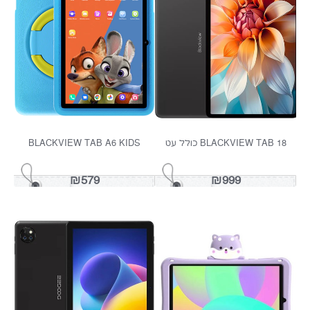
DOOGEE BLADE 20 PLAY 256GB
DOOGEE BLADE 20 MAX 1
דור 5
₪1499
₪1499