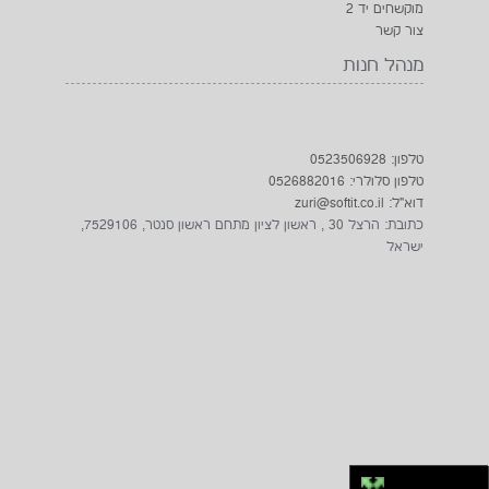
מוקשחים יד 2
צור קשר
טאבלט 8 מוקשח SIT-801R -
מנהל חנות
אנדרואיד
₪2199
טלפון: 0523506928
טלפון סלולרי: 0526882016
דוא"ל: zuri@softit.co.il
כתובת: הרצל 30 , ראשון לציון מתחם ראשון סנטר, 7529106,
ישראל