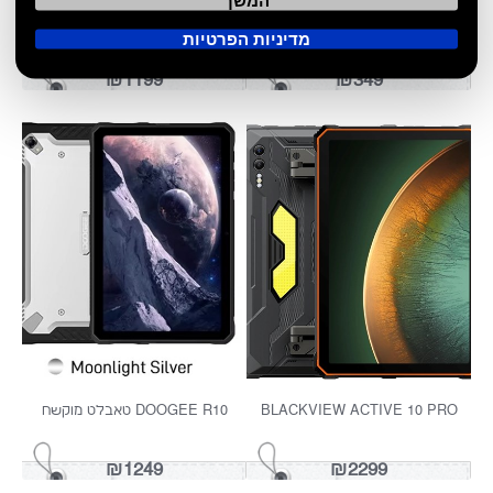
המשך
מדיניות הפרטיות
₪579
₪999
DOOGEE T20 MINI KIDS בלאק
DOOGEE TAB T10W
פריידי
₪699
₪499