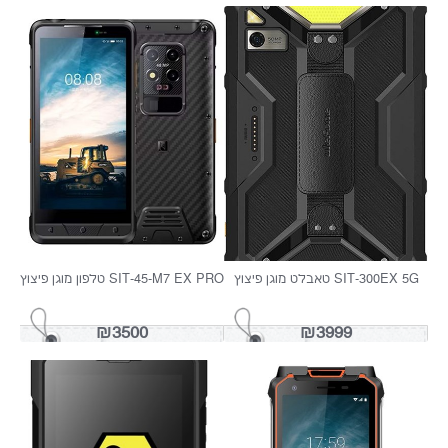
TECLAST TAB T65 MAX 13
DOOGEE U9 TABLET
₪1199
₪349