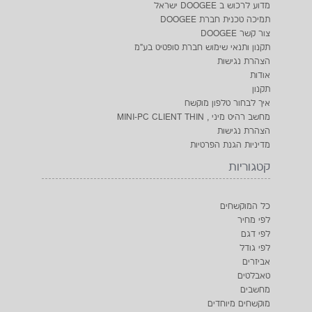
מדוע לרכוש ב DOOGEE ישראל
תמיכה טכנית חברת DOOGEE
צור קשר DOOGEE
תקנון ותנאי שימוש חברת סופטיט בע"מ
הצהרת נגישות
אודות
BLACKVIEW W80 PRO
ULEFONE ARMOR 4 MINI אפשרות
תקנון
לכשר
איך לבחור טלפון מוקשח
₪449
₪349
מחשב רהיט מיני , MINI-PC CLIENT THIN
הצהרת נגישות
מדיניות הגנת הפרטיות
קטגוריות
כל המוקשחים
לפי מחיר
לפי דגם
לפי גודל
אביזרים
טאבלטים
מחשבים
מוקשחים מיוחדים