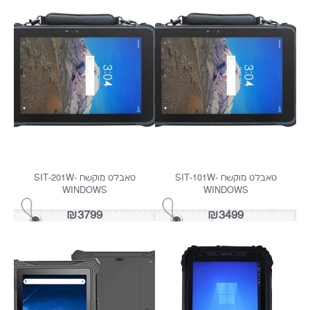
SIT-900 טאבלט מוקשח 8
ULEFONE ARMOR PAD 4 ULTRA
THERMAL מ...
₪1999
₪1599