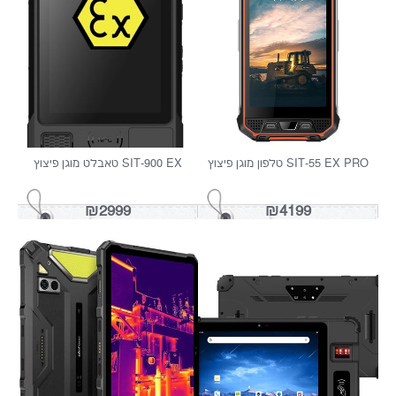
BLACKVIEW ACTIVE 10 P
DOOGEE R10 טאבלט מוקשח
₪1249
₪2299