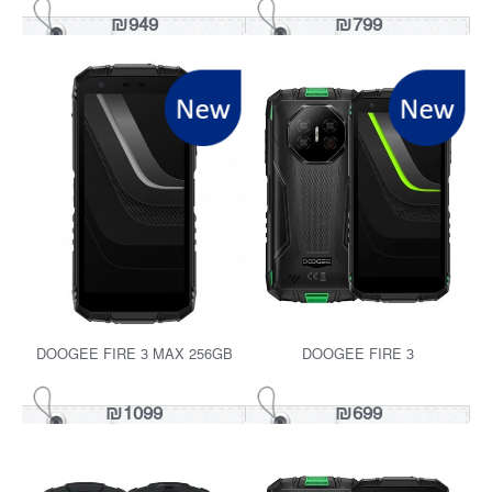
₪1249
₪1399
KING KONG 4 MINI מוקטן אפשרות
DOOGEE BLADE 10 ENERGY
לכשר
PRO
₪949
₪799